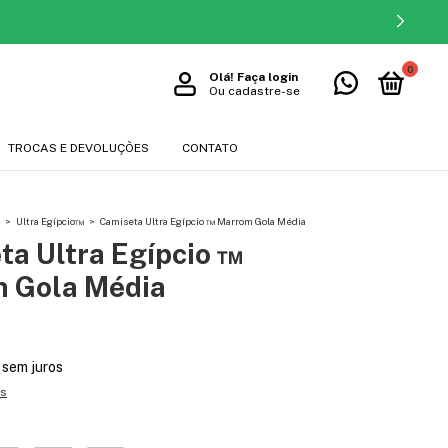
0
Olá!
Faça login
Ou cadastre-se
TROCAS E DEVOLUÇÕES
CONTATO
>
Ultra Egípcio™
>
Camiseta Ultra Egípcio ™ Marrom Gola Média
ta Ultra Egípcio ™
 Gola Média
sem juros
es