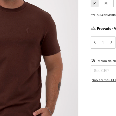
P
M
GUIA DE MEDI
Provador V
Entregas para o 
Meios de en
Não sei meu CE