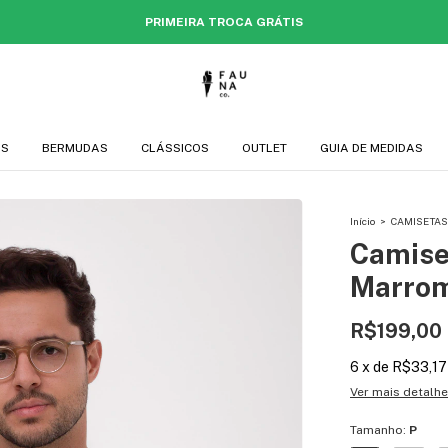
PRIMEIRA TROCA GRÁTIS
AS
BERMUDAS
CLÁSSICOS
OUTLET
GUIA DE MEDIDAS
Início
>
CAMISETAS
Camise
Marrom
R$199,00
6
x
de
R$33,17
Ver mais detalh
Tamanho:
P