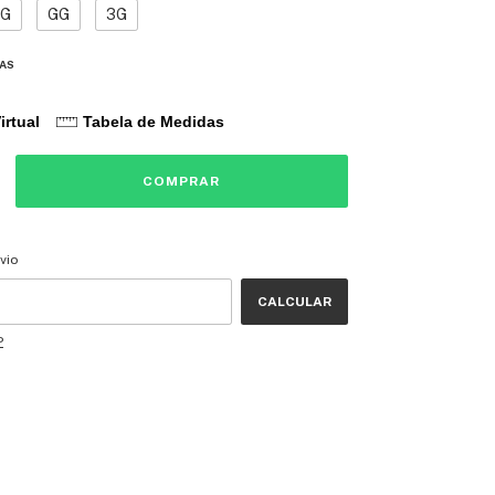
G
GG
3G
DAS
irtual
Tabela de Medidas
CEP:
ALTERAR CEP
vio
CALCULAR
P