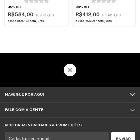
-
15
%
OFF
-
10
%
OFF
R$584,00
R$412,00
R$687,00
R$458,00
6
x
de
R$97,33
sem juros
6
x
de
R$68,67
sem juros
NAVEGUE POR AQUI
FALE COM A GENTE
RECEBA AS NOVIDADES & PROMOÇÕES