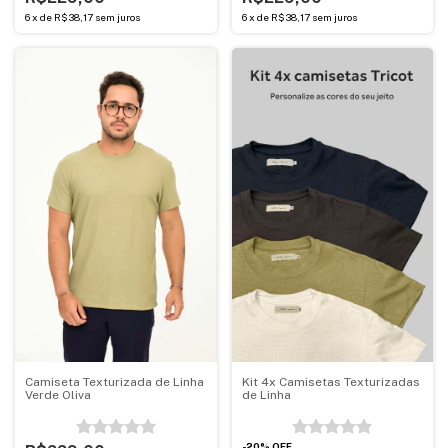
6
x
de
R$38,17
sem juros
6
x
de
R$38,17
sem juros
Camiseta Texturizada de Linha
Kit 4x Camisetas Texturizadas
Verde Oliva
de Linha
-
20
%
OFF