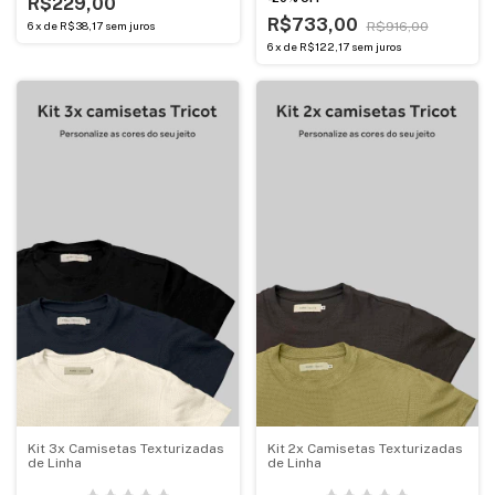
R$229,00
R$733,00
6
x
de
R$38,17
sem juros
R$916,00
6
x
de
R$122,17
sem juros
Kit 3x Camisetas Texturizadas
Kit 2x Camisetas Texturizadas
de Linha
de Linha