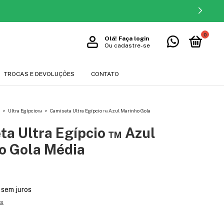
0
Olá!
Faça login
Ou cadastre-se
TROCAS E DEVOLUÇÕES
CONTATO
>
Ultra Egípcio™
>
Camiseta Ultra Egípcio ™ Azul Marinho Gola
ta Ultra Egípcio ™ Azul
o Gola Média
sem juros
es