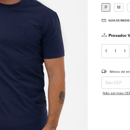
P
M
GUIA DE MEDI
Provador V
Entregas para o 
Meios de en
Não sei meu CE