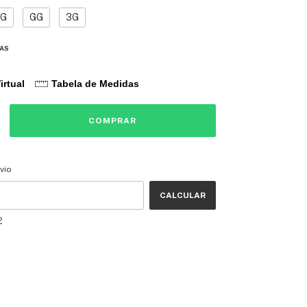
G
GG
3G
DAS
irtual
Tabela de Medidas
CEP:
ALTERAR CEP
vio
CALCULAR
P