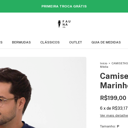
PRIMEIRA TROCA GRÁTIS
AS
BERMUDAS
CLÁSSICOS
OUTLET
GUIA DE MEDIDAS
Início
>
CAMISETAS
Média
Camise
Marinh
R$199,00
6
x
de
R$33,17
Ver mais detalh
Tamanho:
P