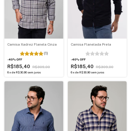
Camisa Xadrez Flanela Cinza
Camisa Flanelada Preta
(1)
-
40
%
OFF
-
40
%
OFF
R$185,40
R$185,40
R$309,00
R$309,00
6
x
de
R$30,90
sem juros
6
x
de
R$30,90
sem juros