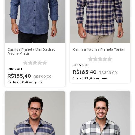
Camisa Flanela Mini Xadrez
Camisa Xadrez Flanela Tartan
Azul e Preta
-
40
%
OFF
-
40
%
OFF
R$185,40
R$309,00
R$185,40
R$309,00
6
x
de
R$30,90
sem juros
6
x
de
R$30,90
sem juros