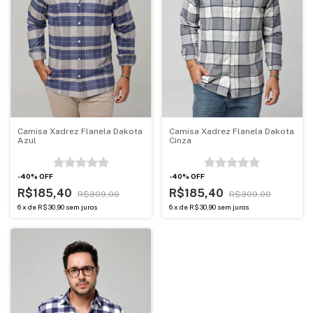
Camisa Xadrez Flanela Dakota
Camisa Xadrez Flanela Dakota
Azul
Cinza
-
40
%
OFF
-
40
%
OFF
R$185,40
R$185,40
R$309,00
R$309,00
6
x
de
R$30,90
sem juros
6
x
de
R$30,90
sem juros