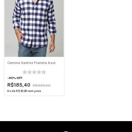
Camisa Xadrez Flanela Azul
-
40
%
OFF
R$185,40
R$309,00
6
x
de
R$30,90
sem juros