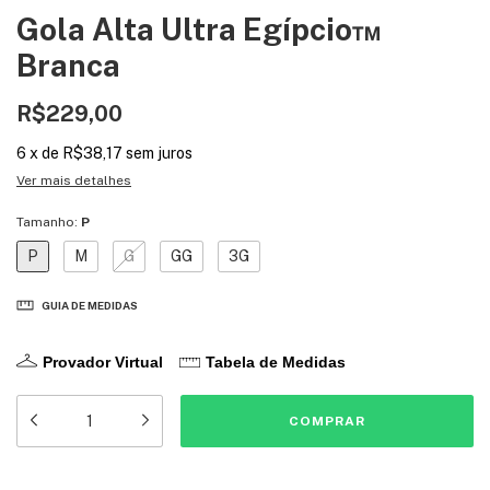
Gola Alta Ultra Egípcio™
Branca
R$229,00
6
x
de
R$38,17
sem juros
Ver mais detalhes
Tamanho:
P
P
M
G
GG
3G
GUIA DE MEDIDAS
Provador Virtual
Tabela de Medidas