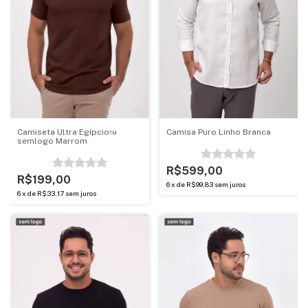
Camiseta Ultra Egípcio™
Camisa Puro Linho Branca
semlogo Marrom
R$599,00
R$199,00
6
x
de
R$99,83
sem juros
6
x
de
R$33,17
sem juros