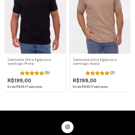
Camiseta Ultra Egípcio™
Camiseta Ultra Egípcio™
semlogo Preta
semlogo Avelã
(9)
(2)
R$199,00
R$199,00
6
x
de
R$33,17
sem juros
6
x
de
R$33,17
sem juros