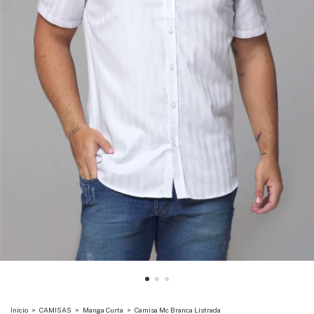
Início
>
CAMISAS
>
Manga Curta
>
Camisa Mc Branca Listrada