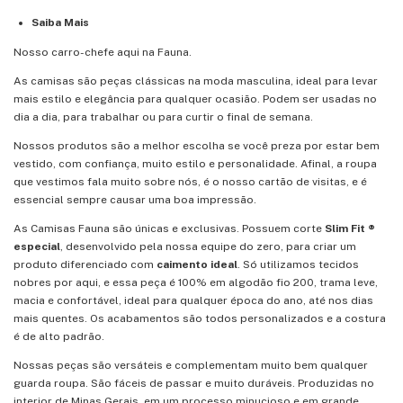
Saiba Mais
Nosso carro-chefe aqui na Fauna.
As camisas são peças clássicas na moda masculina, ideal para levar
mais estilo e elegância para qualquer ocasião. Podem ser usadas no
dia a dia, para trabalhar ou para curtir o final de semana.
Nossos produtos são a melhor escolha se você preza por estar bem
vestido, com confiança, muito estilo e personalidade. Afinal, a roupa
que vestimos fala muito sobre nós, é o nosso cartão de visitas, e é
essencial sempre causar uma boa impressão.
As Camisas Fauna são únicas e exclusivas. Possuem corte
Slim Fit ®
especial
, desenvolvido pela nossa equipe do zero, para criar um
produto diferenciado com
caimento ideal
. Só utilizamos tecidos
nobres por aqui, e essa peça é 100% em algodão fio 200, trama leve,
macia e confortável, ideal para qualquer época do ano, até nos dias
mais quentes. Os acabamentos são todos personalizados e a costura
é de alto padrão.
Nossas peças são versáteis e complementam muito bem qualquer
guarda roupa. São fáceis de passar e muito duráveis. Produzidas no
interior de Minas Gerais, em um processo minucioso e em grande