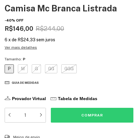
Camisa Mc Branca Listrada
-
40
%
OFF
R$146,00
R$244,00
6
x
de
R$24,33
sem juros
Ver mais detalhes
Tamanho:
P
P
M
G
GG
GGG
GUIA DE MEDIDAS
Provador Virtual
Tabela de Medidas
Entregas para o CEP:
ALTERAR CEP
Meios de envio