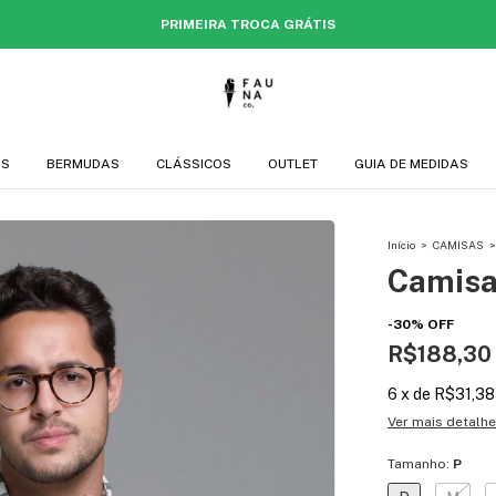
PRIMEIRA TROCA GRÁTIS
AS
BERMUDAS
CLÁSSICOS
OUTLET
GUIA DE MEDIDAS
Início
>
CAMISAS
>
Camisa
-
30
%
OFF
R$188,30
6
x
de
R$31,38
Ver mais detalh
Tamanho:
P