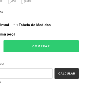
G
GG
GGG
DAS
irtual
Tabela de Medidas
tima peça!
CEP:
ALTERAR CEP
vio
CALCULAR
P