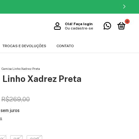
0
Olá!
Faça login
Ou cadastre-se
TROCAS E DEVOLUÇÕES
CONTATO
Camisa Linho Xadrez Preta
 Linho Xadrez Preta
R$269,00
sem juros
es