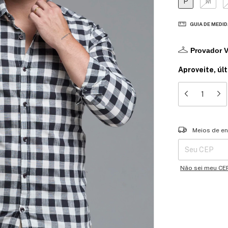
P
M
GUIA DE MEDI
Provador V
Aproveite, úl
Entregas para o 
Meios de en
Não sei meu CE